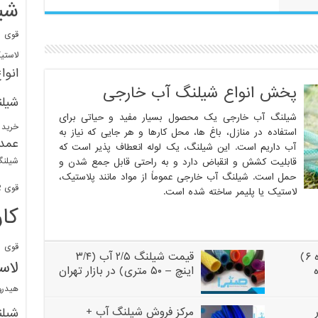
شی
قوی
ا
لاستی
انوا
پخش انواع شیلنگ آب خارجی
شیل
شیلنگ آب خارجی یک محصول بسیار مفید و حیاتی برای
خرید 
استفاده در منازل، باغ ها، محل کارها و هر جایی که نیاز به
عمد
آب داریم است. این شیلنگ، یک لوله انعطاف پذیر است که
شیلنگ
قابلیت کشش و انقباض دارد و به راحتی قابل جمع شدن و
حمل است. شیلنگ آب خارجی عموماً از مواد مانند پلاستیک،
قوی 1/2 BDM
لاستیک یا پلیمر ساخته شده است.
کا
قوی
ش
خرید شیلنگ ۲ اینچ (نمره ۶)
قیمت شیلنگ ۲/۵ آب (۳/۴
لاس
اینچ – ۵۰ متری) در بازار تهران
هیدر
مرکز فروش شیلنگ آب +
شیل