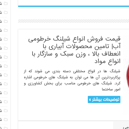
ش
شی
ش
شی
قیمت فروش انواع شیلنگ خرطومی
ش
آب| تامین محصولات آبیاری با
شی
انعطاف بالا ، وزن سبک و سازگار با
ش
انواع مواد
شی
شیلنگ ها در انواع مختلفی دسته بندی می شوند که از
ش
پرکاربردترین آن ها می توان به شیلنگ های خرطومی اشاره
کرد. شیلنگ های خرطومی مناسب برای بخش کشاورزی و
ش
امور ساختما
ش
توضیحات بیشتر »
ش
ش
ش
می
ش