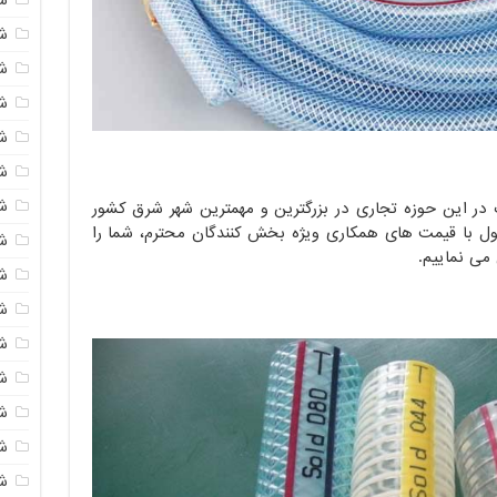
شی
ش
شی
ش
شی
ش
 در این حوزه تجاری در بزرگترین و مهمترین شهر شرق کشور
اول با قیمت های همکاری ویژه بخش کنندگان محترم، شما را
شی
می نماییم.
ش
ش
ش
ش
ش
ش
ش