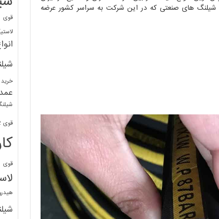
شی
 شیلنگ های صنعتی که در این شرکت به سراسر کشور عرضه
قوی
ا
لاستی
انوا
شیل
خرید 
عمد
شیلنگ
قوی 1/2 BDM
کا
قوی
ش
لاس
هیدر
شیل