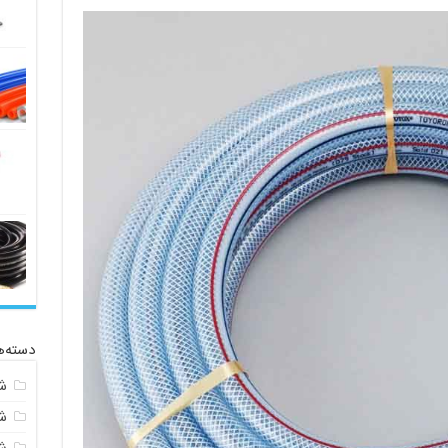
دسته‌ه
ش
ش
ش