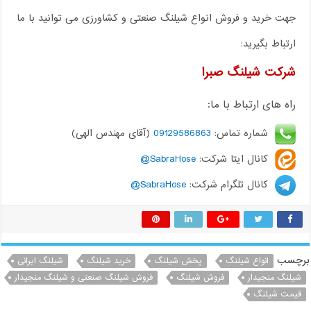
جهت خرید و فروش انواع شیلنگ صنعتی و کشاورزی می توانید با ما
ارتباط بگیرید:
شرکت شیلنگ صبرا
راه های ارتباط با ما:
شماره تماس:
09129586863
(آقای مهندس الهی)
کانال ایتا شرکت:
SabraHose@
کانال تلگرام شرکت:
SabraHose@
برچسب
انواع شیلنگ
پخش شیلنگ
خرید شیلنگ
شیلنگ ایرانی
شیلنگ منجیدار
فروش شیلنگ
فروش شیلنگ صنعتی و شیلنگ منجیدار
قیمت شیلنگ