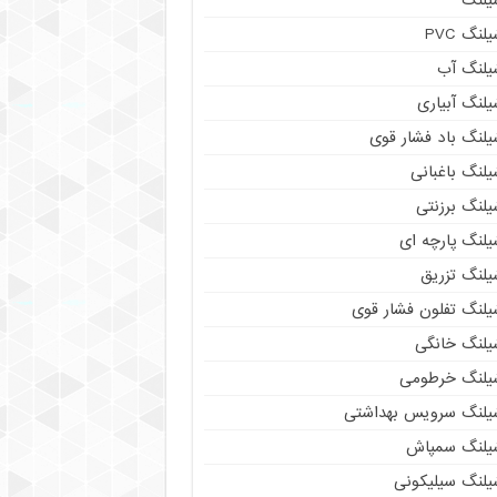
لنگ PVC
یلنگ آب
لنگ آبیاری
یلنگ باد فشار قوی
لنگ باغبانی
یلنگ برزنتی
لنگ پارچه‌ ای
یلنگ تزریق
یلنگ تفلون فشار قوی
یلنگ خانگی
یلنگ خرطومی
یلنگ سرویس بهداشتی
یلنگ سمپاش
یلنگ سیلیکونی