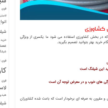
شی
قوی
ا
لاستی
انوا
کشاورزی
شیل
ه در بخش کشاورزی استفاده می شود ما یکسری از ویژگی
خرید 
ام خرید بهتر بتوانید تصمیم بگیرید.
عمد
شیلنگ
قوی 1/2 BDM
ی
کا
فید این شیلنگ است
قوی
ش
یژگی های خوب و در معرض توجه آن است
لاس
هیدر
ی و مقرون به صرفه ای برخودار است که باعث شده کشاورزان
شیل