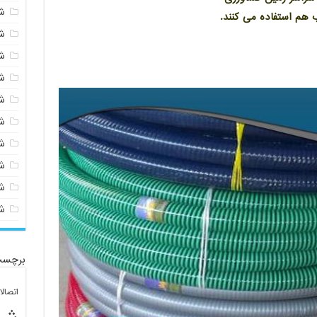
ش
ب هم استفاده می کنند.
ش
ش
ش
ش
ش
ش
ش
ش
ش
برچسب
اتصال