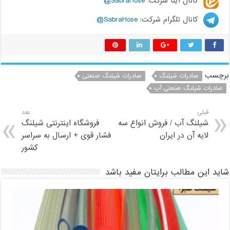
کانال ایتا شرکت:
SabraHose@
کانال تلگرام شرکت:
SabraHose@
برچسب
صادرات شیلنگ
صادرات شیلنگ صنعتی
صادرات شیلنگ صنعتی آب
قبلی
بعد
شیلنگ آب / فروش انواع سه
فروشگاه اینترنتی شیلنگ
لایه آن در ایران
فشار قوی + ارسال به سراسر
کشور
شاید این مطالب برایتان مفید باشد