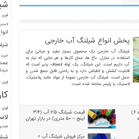
شی
قوی
ا
لاستی
انوا
پخش انواع شیلنگ آب خارجی
شیل
شیلنگ آب خارجی یک محصول بسیار مفید و حیاتی برای
خرید 
استفاده در منازل، باغ ها، محل کارها و هر جایی که نیاز به
عمد
آب داریم است. این شیلنگ، یک لوله انعطاف پذیر است که
شیلنگ
قابلیت کشش و انقباض دارد و به راحتی قابل جمع شدن و
حمل است. شیلنگ آب خارجی عموماً از مواد مانند پلاستیک،
قوی 1/2 BDM
لاستیک یا پلیمر ساخته شده است.
کا
قوی
ش
خرید شیلنگ ۲ اینچ (نمره ۶)
قیمت شیلنگ ۲/۵ آب (۳/۴
لاس
اینچ – ۵۰ متری) در بازار تهران
هیدر
مرکز فروش شیلنگ آب +
شیل