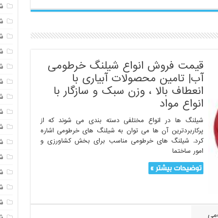
ش
شی
ش
شی
قیمت فروش انواع شیلنگ خرطومی
ش
آب| تامین محصولات آبیاری با
شی
انعطاف بالا ، وزن سبک و سازگار با
ش
انواع مواد
شی
شیلنگ ها در انواع مختلفی دسته بندی می شوند که از
ش
پرکاربردترین آن ها می توان به شیلنگ های خرطومی اشاره
کرد. شیلنگ های خرطومی مناسب برای بخش کشاورزی و
ش
امور ساختما
ش
توضیحات بیشتر »
ش
ش
ش
می
ش