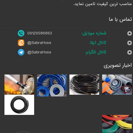
مناسب ترین کیفیت تامین نماید.
تماس با ما
شماره موبایل:
09129586863
کانال ایتا:
@SabraHose
کانال تلگرام:
@SabraHose
اخبار تصویری