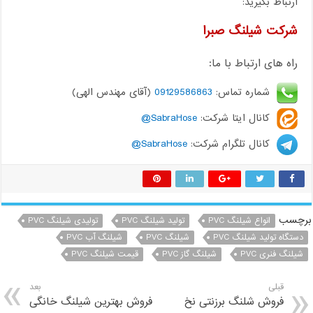
ارتباط بگیرید:
شرکت شیلنگ صبرا
راه های ارتباط با ما:
شماره تماس:
09129586863
(آقای مهندس الهی)
کانال ایتا شرکت:
SabraHose@
کانال تلگرام شرکت:
SabraHose@
برچسب
انواع شیلنگ PVC
تولید شیلنگ PVC
تولیدی شیلنگ PVC
دستگاه تولید شیلنگ PVC
شیلنگ PVC
شیلنگ آب PVC
شیلنگ فنری PVC
شیلنگ گاز PVC
قیمت شیلنگ PVC
قبلی
بعد
فروش شلنگ برزنتی نخ
فروش بهترین شیلنگ خانگی