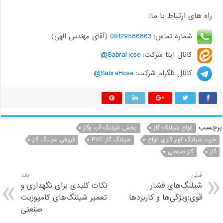
راه های ارتباط با ما:
شماره تماس:
09129586863
(آقای مهندس الهی)
کانال ایتا شرکت:
SabraHose@
کانال تلگرام شرکت:
SabraHose@
برچسب
انواع شیلنگ گاز
پخش شیلنگ آب وگاز
خرید شیلنگ کولر گازی انواع
شیلنگ گاز PVC
فروش شیلنگ گاز
گاز
گاز صنعتی
قبلی
بعد
شیلنگ‌های فشار
نکات کلیدی برای نگهداری و
قوی:‌ویژگی‌ها و کاربرد‌ها
تعمیر شیلنگ‌های کامپوزیت
صنعتی