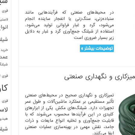
شی
قوی
ا
در محیط‌های صنعتی که فرآیندهایی مانند
سنباده‌زنی، سنگ‌زنی یا انفجار ساینده انجام
لاستی
می‌شود، گرد و غبار فراوانی تولید می‌شود.
انوا
استفاده از شیلنگ جمع‌آوری گرد و غبار به دلایل
زیر بسیار ضروری است
شیل
توضیحات بیشتر »
خرید 
عمد
شیلنگ
زکاری و نگهداری صنعتی
قوی 1/2 BDM
کا
تمیزکاری و نگهداری صحیح در محیط‌های صنعتی
قوی
ش
تأثیر مستقیمی بر عملکرد ماشین‌آلات و طول عمر
تجهیزات دارد. شیلنگ‌های مکش یکی از ابزارهای
لاس
کلیدی در این فرآیندها محسوب می‌شوند که با
هیدر
قابلیت جمع‌آوری و تخلیه انواع مایعات و ذرات
جامد، نقش مهمی در بهینه‌سازی عملیات صنعتی
شیل
ایفا می‌کنند.