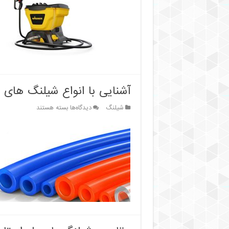
رنگ
بدون
هوا
مناسب
را
انتخاب
کنیم؟
آشنایی با انواع شیلنگ های پ
برای
شیلنگ
دیدگاه‌ها
بسته هستند
آشنایی
با
انواع
شیلنگ
های
پلی
اورتان
پنوماتیک