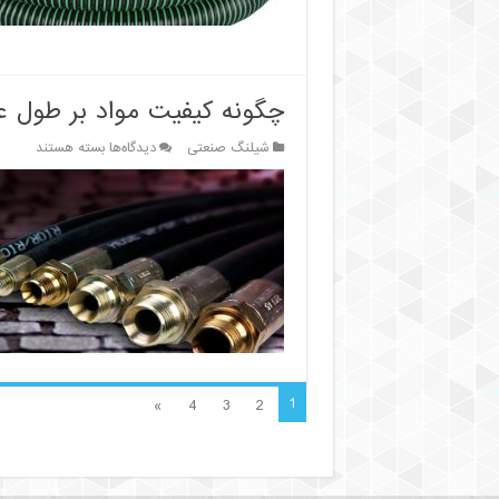
چگونه کیفیت مواد بر طول عم
برای
شیلنگ صنعتی
دیدگاه‌ها
بسته هستند
چگونه
کیفیت
مواد
بر
طول
عمر
شیلنگ
صنعتی
تأثیر
می‌گذارد؟
1
»
4
3
2