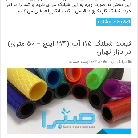
این بخش به صورت ویژه به این شیلنگ می پردازیم و شما را در امر
خرید شیلنگ گاز پکیج با قیمتی شگفت انگیز راهنمایی می کنیم. …
توضیحات بیشتر »
قیمت شیلنگ ۲/۵ آب (۳/۴ اینچ – ۵۰ متری)
در بازار تهران
برای
شیلنگ آب
دیدگاه‌ها
بسته هستند
قیمت
شیلنگ
۲/۵
آب
(۳/۴
اینچ
–
۵۰
متری)
در
بازار
تهران