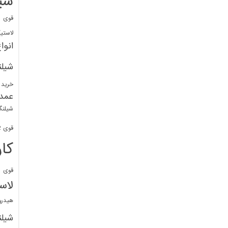
شی
قوی
ا
لاستی
انوا
شیل
خرید 
عمد
شیلنگ
قوی 1/2 BDM
کا
قوی
ش
لاس
هیدر
شیل