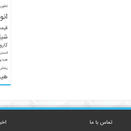
تفلون
انو
قیم
شیل
کار
لاستی
هیدرو
پخش 
هید
تماس با ما
اخب