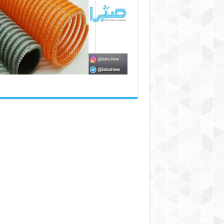
انواع
شیلنگ
خرطومی
کشاورزی
در
سال
جدید