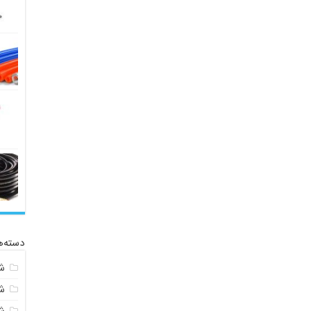
دسته‌ه
ش
ش
ش