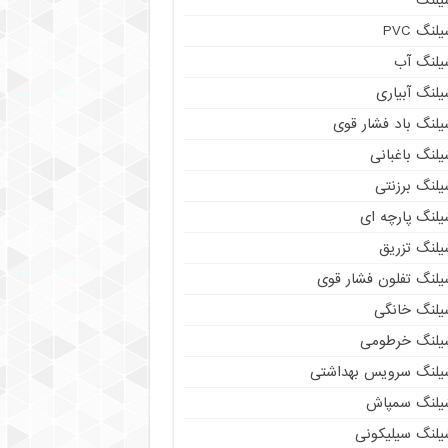
لنگ PVC
یلنگ آب
لنگ آبیاری
یلنگ باد فشار قوی
لنگ باغبانی
یلنگ برزنتی
لنگ پارچه‌ ای
یلنگ تزریق
یلنگ تفلون فشار قوی
یلنگ خانگی
یلنگ خرطومی
یلنگ سرویس بهداشتی
یلنگ سمپاش
یلنگ سیلیکونی