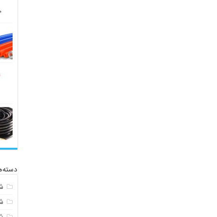
دسته‌ه
ش
ش
ش