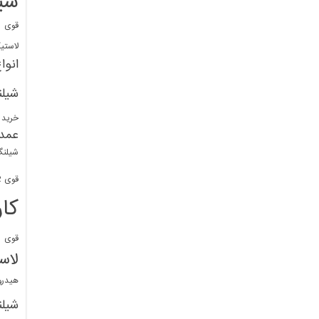
شی
قوی
ا
لاستی
انوا
شیل
خرید 
عمد
شیلنگ
قوی 1/2 BDM
کا
قوی
ش
لاس
هیدر
شیل