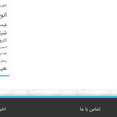
تفلون
انو
قیم
شیل
کار
لاستی
هیدرو
پخش 
هید
تماس با ما
اخب