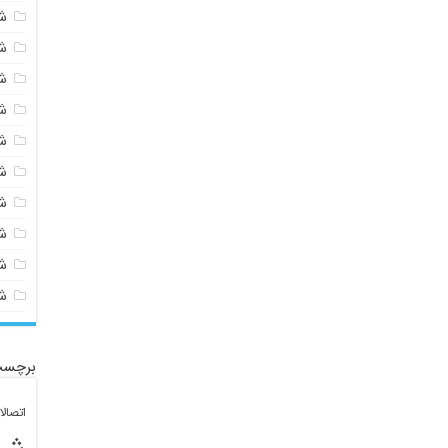
ش
ش
ش
ش
ش
ش
ش
ش
ش
ش
برچسب
اتصال