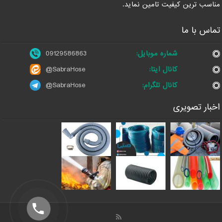
مناسب ترین کیفیت تامین نماید.
تماس با ما
شماره موبایل:
09129586863
کانال ایتا:
@SabraHose
کانال تلگرام:
@SabraHose
اخبار تصویری