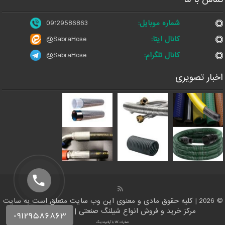
شماره موبایل:
09129586863
کانال ایتا:
@SabraHose
کانال تلگرام:
@SabraHose
اخبار تصویری
© 2026 | کلیه حقوق مادی و معنوی این وب سایت متعلق است به سایت
مرکز خرید و فروش انواع شیلنگ صنعتی | فروشگاه شلنگ
صادرات کالا با آرادبرندینگ