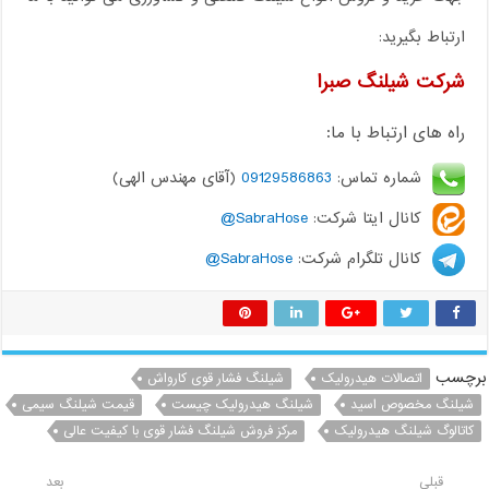
ارتباط بگیرید:
شرکت شیلنگ صبرا
راه های ارتباط با ما:
شماره تماس:
09129586863
(آقای مهندس الهی)
کانال ایتا شرکت:
SabraHose@
کانال تلگرام شرکت:
SabraHose@
برچسب
اتصالات هیدرولیک
شیلنگ فشار قوی کارواش
شیلنگ مخصوص اسید
شیلنگ هیدرولیک چیست
قیمت شیلنگ سیمی
کاتالوگ شیلنگ هیدرولیک
مرکز فروش شیلنگ فشار قوی با کیفیت عالی
قبلی
بعد