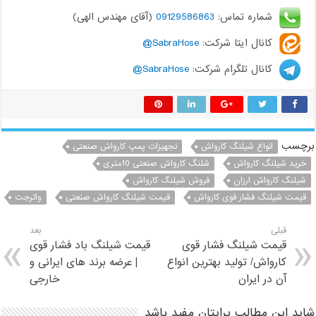
شماره تماس:
09129586863
(آقای مهندس الهی)
کانال ایتا شرکت:
SabraHose@
کانال تلگرام شرکت:
SabraHose@
برچسب
انواع شیلنگ کارواش
تجهیزات پمپ کارواش صنعتی
خرید شیلنگ کارواش
شلنگ کارواش صنعتی 10متری
شیلنگ کارواش ارزان
فروش شیلنگ کارواش
قیمت شیلنگ فشار قوی کارواش
قیمت شیلنگ کارواش صنعتی
واترجت
قبلی
بعد
قیمت شیلنگ فشار قوی
قیمت شیلنگ باد فشار قوی
کارواش/ تولید بهترین انواع
| عرضه برند های ایرانی و
آن در ایران
خارجی
شاید این مطالب برایتان مفید باشد