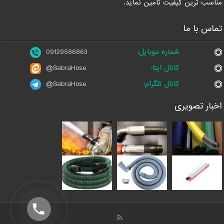
مناسب ترین کیفیت تامین نماید.
تماس با ما
شماره موبایل:
09129586863
کانال ایتا:
@SabraHose
کانال تلگرام:
@SabraHose
اخبار تصویری