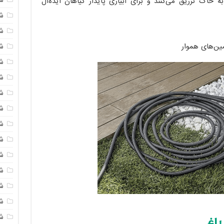
 خاک تزریق می‌کنند و برای آبیاری پایدار گیاهان ایده‌آل
شی
ش
شی
ن‌های هموار
ش
شی
ش
شی
ش
ش
ش
ش
ش
ش
ش
باغ