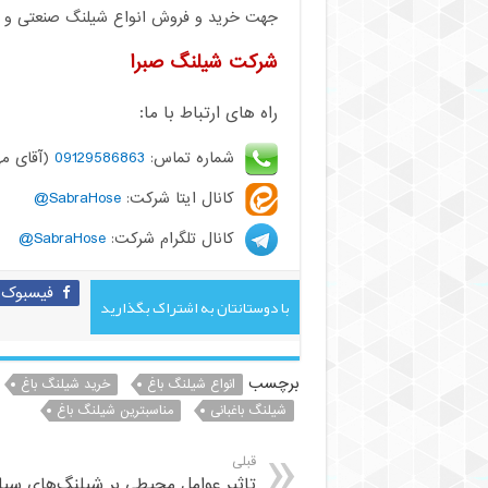
جهت خرید و فروش انواع شیلنگ صنعتی و کشا
شرکت شیلنگ صبرا
راه های ارتباط با ما:
شماره تماس:
09129586863
(آقای مه
کانال ایتا شرکت:
SabraHose@
کانال تلگرام شرکت:
SabraHose@
فیسبوک
با دوستانتان به اشتراک بگذارید
برچسب
انواع شیلنگ باغ
خرید شیلنگ باغ
شیلنگ باغبانی
مناسبترین شیلنگ باغ
قبلی
تاثیر عوامل محیطی بر شیلنگ‌های سیل