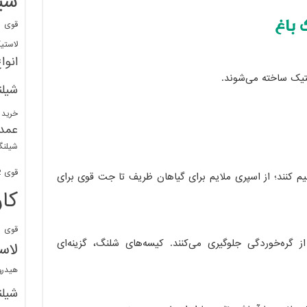
شی
 باغ
قوی
ا
لاستی
انوا
استیک ساخته می‌شوند.
شیل
خرید 
عمد
شیلنگ
قوی 1/2 BDM
ظیم کنند؛ از اسپری ملایم برای گیاهان ظریف تا جت قوی برای
کا
قوی
ش
ز گره‌خوردگی جلوگیری می‌کنند. کیسه‌های شلنگ، گزینه‌ای
لاس
هیدر
شیل