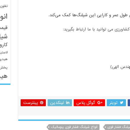
تفلون
انو
ش طول عمر و کارایی این شیلنگ‌ها کمک می‌کند.
قیم
ورزی می توانید با ما ارتباط بگیرید:
شیل
کار
لاستی
هیدرو
ندس الهی)
پخش 
هید
تویتر
گوگل پلاس
لینکدین
پینترست
شیلنگ فشار قوی
انواع شیلنگ فشار قوی پنوماتیک