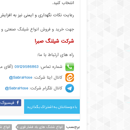
انتخاب کنید.
رعایت نکات نگهداری و ایمنی نیز به افزای
جهت خرید و فروش انواع شیلنگ صنعتی و کشا
شرکت شیلنگ صبرا
راه های ارتباط با ما:
شماره تماس:
09129586863
(آقای مه
کانال ایتا شرکت:
SabraHose@
کانال تلگرام شرکت:
SabraHose@
فیسبوک
با دوستانتان به اشتراک بگذارید
برچسب
انواع شلنگ های باد فشار قوی
انواع 