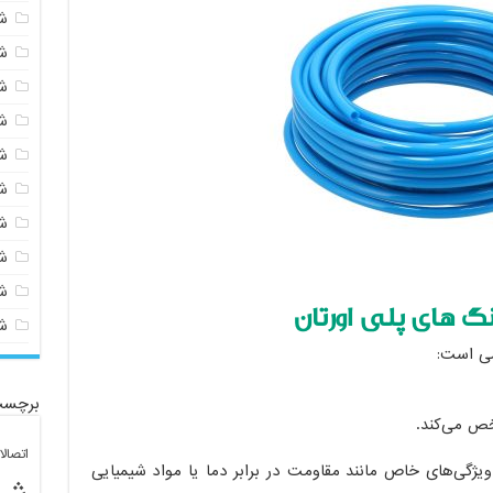
ش
ش
ش
ش
ش
ش
ش
ش
ش
 های پلی اورتان
ش
سی است:
برچسب
خص می‌کند.
اتصال
یژگی‌های خاص مانند مقاومت در برابر دما یا مواد شیمیایی