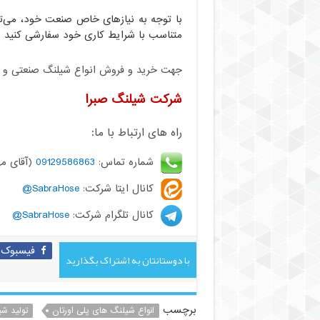
با توجه به نیازهای خاص صنعت خود، می‌توا
متناسب با شرایط کاری خود سفارشی کنید و از
جهت خرید و فروش انواع شیلنگ صنعتی و کشا
شرکت شیلنگ صبرا
راه های ارتباط با ما:
شماره تماس:
09129586863
(آقای مه
کانال ایتا شرکت:
SabraHose@
کانال تلگرام شرکت:
SabraHose@
فیسبوک
با دوستانتان به اشتراک بگذارید
برچسب
انواع شیلنگ های پلی اورتان
تولید ش