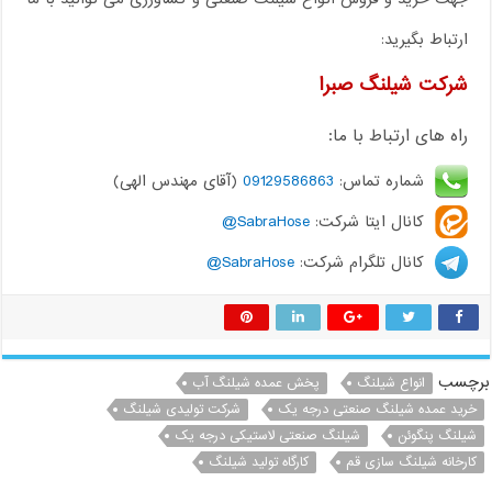
ارتباط بگیرید:
شرکت شیلنگ صبرا
راه های ارتباط با ما:
شماره تماس:
09129586863
(آقای مهندس الهی)
کانال ایتا شرکت:
SabraHose@
کانال تلگرام شرکت:
SabraHose@
برچسب
انواع شیلنگ
پخش عمده شیلنگ آب
خرید عمده شیلنگ صنعتی درجه یک
شرکت تولیدی شیلنگ
شیلنگ پنگوئن
شیلنگ صنعتی لاستیکی درجه یک
کارخانه شیلنگ سازی قم
کارگاه تولید شیلنگ