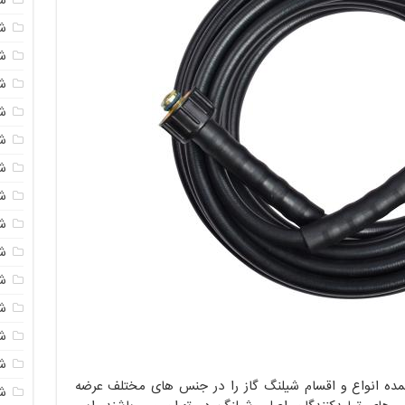
شی
ش
شی
ش
شی
ش
شی
ش
ش
ش
ش
ش
ش
عمده انواع و اقسام شیلنگ گاز را در جنس های مختلف عرضه
ش