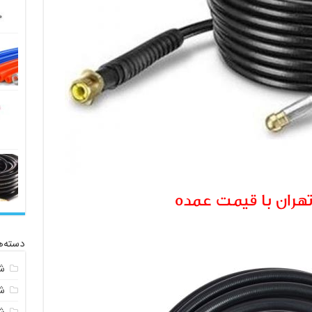
هران با قیمت عمده
دسته‌ه
ش
ش
ش