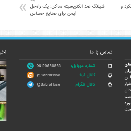
بعد
کرد و
شیلنگ ضد الکتریسیته ساکن: یک راه‌حل
ایمن برای صنایع حساس
تماس با ما
اخب
ای
شماره موبایل:
09129586863
ران
کانال ایتا:
@SabraHose
این
یار
کانال تلگرام:
@SabraHose
حال
ست
وزه
مت