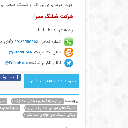
جهت خرید و فروش انواع شیلنگ صنعتی و کشا
شرکت شیلنگ صبرا
راه های ارتباط با ما:
شماره تماس:
09129586863
(آقای مه
کانال ایتا شرکت:
SabraHose@
کانال تلگرام شرکت:
SabraHose@
فیسبوک
با دوستانتان به اشتراک بگذارید
برچسب
انواع شیلنگ‌های فولادی ضد زنگ
خری
شیلنگ‌های فولادی ضد زنگ ارزان
شیلنگ‌های ف
ویژگی شیلنگ‌های فولادی ضد زنگ