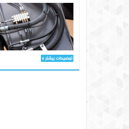
راهنمای
جامع
شیلنگ‌های
نظامی:
اجزای
حیاتی
در
عملیات‌های
پیشرفته
توضیحات بیشتر »