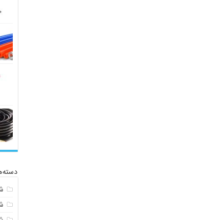
دسته‌ه
ش
ش
ش