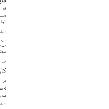
شی
قوی
ا
لاستی
انوا
شیل
خرید 
عمد
شیلنگ
قوی 1/2 BDM
کا
قوی
ش
لاس
هیدر
شیل