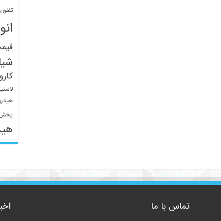
تفلون
انو
قیم
شیل
کار
لاستی
هیدرو
پخش 
هید
تماس با ما
اخب