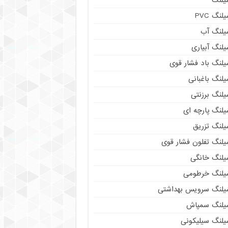
لنگ PVC
یلنگ آب
لنگ آبیاری
یلنگ باد فشار قوی
لنگ باغبانی
یلنگ برزنتی
لنگ پارچه‌ ای
یلنگ تزریق
یلنگ تفلون فشار قوی
یلنگ خانگی
یلنگ خرطومی
یلنگ سرویس بهداشتی
یلنگ سمپاش
یلنگ سیلیکونی