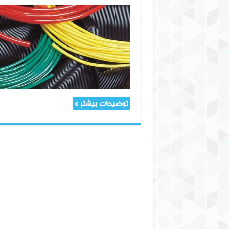
سیستم‌های
پنوماتیکی
کارآمد
با
شیلنگ‌های
نایلونی:
بهترین
روش‌های
نصب
و
نگهداری
توضیحات بیشتر »