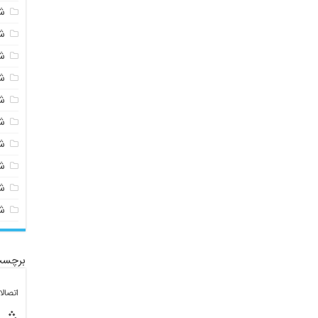
ش
ش
ش
ش
ش
ش
ش
ش
ش
ش
برچسب
اتصال