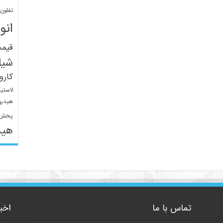
تفلون
انو
قیم
شیل
کار
لاستی
هیدرو
پخش 
هید
تماس با ما
اخب