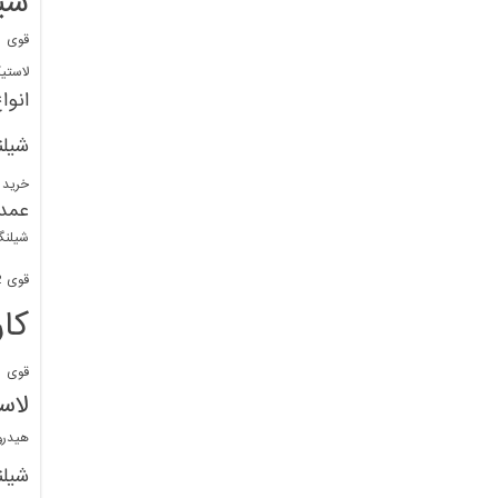
شی
قوی
ا
لاستی
انوا
شیل
خرید 
عمد
شیلنگ
قوی 1/2 BDM
کا
قوی
ش
لاس
هیدر
شیل