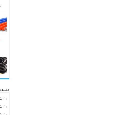
دسته‌ه
ش
ش
ش