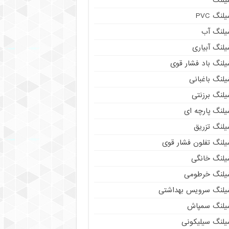
لنگ PVC
یلنگ آب
لنگ آبیاری
یلنگ باد فشار قوی
لنگ باغبانی
یلنگ برزنتی
لنگ پارچه‌ ای
یلنگ تزریق
یلنگ تفلون فشار قوی
یلنگ خانگی
یلنگ خرطومی
یلنگ سرویس بهداشتی
یلنگ سمپاش
یلنگ سیلیکونی