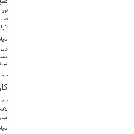
شی
قوی
ا
لاستی
انوا
شیل
خرید 
عمد
شیلنگ
قوی 1/2 BDM
کا
قوی
ش
لاس
هیدر
شیل