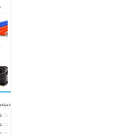
دسته‌ه
ش
ش
ش