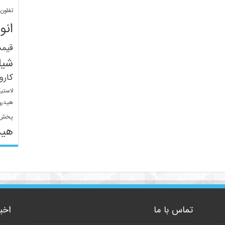
تفلون
انو
قیم
شیل
کار
لاستی
هیدرو
پخش 
هید
تماس با ما
اخب