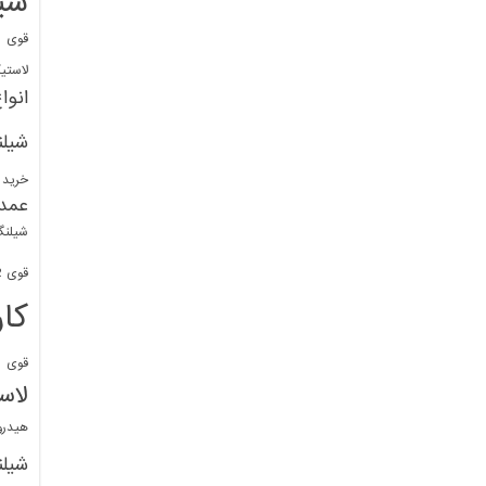
شی
قوی
ا
لاستی
انوا
شیل
خرید 
عمد
شیلنگ
قوی 1/2 BDM
کا
قوی
ش
لاس
هیدر
شیل