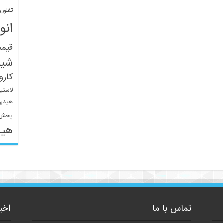
تفلون
انو
قیم
شیل
کار
لاستی
هیدرو
پخش 
هید
تماس با ما
اخب