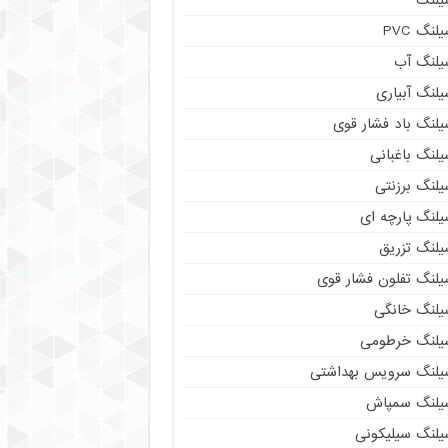
لنگ PVC
یلنگ آب
لنگ آبیاری
یلنگ باد فشار قوی
لنگ باغبانی
یلنگ برزنتی
لنگ پارچه‌ ای
یلنگ تزریق
یلنگ تفلون فشار قوی
یلنگ خانگی
یلنگ خرطومی
یلنگ سرویس بهداشتی
یلنگ سمپاش
یلنگ سیلیکونی