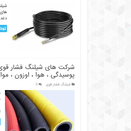
شیلن
های 
دغدغ
توض
شرکت های شیلنگ فشار قوی|
پوسیدگی ، هوا ، اوزون ، موا
شیلنگ فشار قوی
0
ش
ض
ر
ت