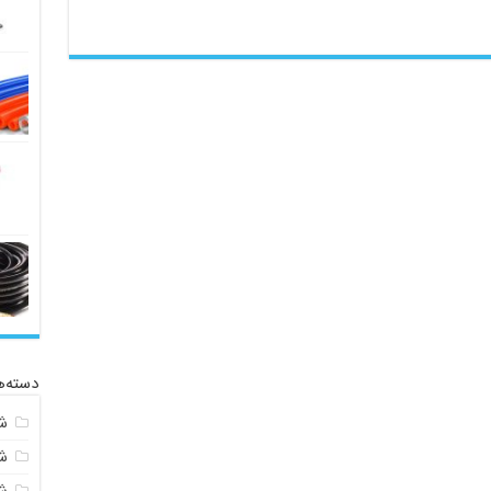
دسته‌ه
ش
ش
ش