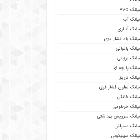
لنگ PVC
یلنگ آب
لنگ آبیاری
یلنگ باد فشار قوی
لنگ باغبانی
یلنگ برزنتی
لنگ پارچه‌ ای
یلنگ تزریق
یلنگ تفلون فشار قوی
یلنگ خانگی
یلنگ خرطومی
یلنگ سرویس بهداشتی
یلنگ سمپاش
یلنگ سیلیکونی