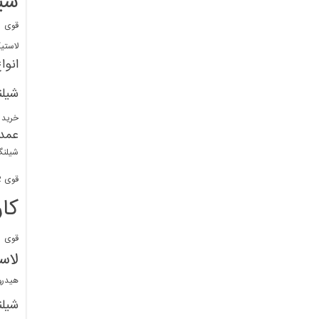
شی
قوی
ا
لاستی
انوا
شیل
خرید 
عمد
شیلنگ
قوی 1/2 BDM
کا
قوی
ش
لاس
هیدر
شیل