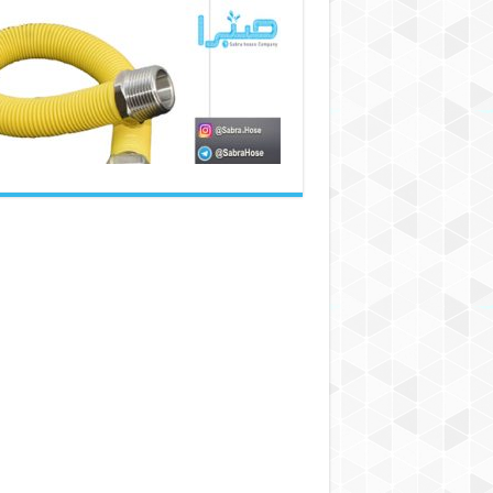
شیلنگ
گاز
پکیج
با
قیمت
شگفت
انگیز