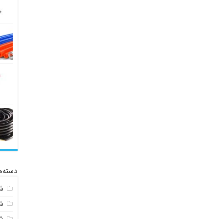
دسته‌ه
ش
ش
ش