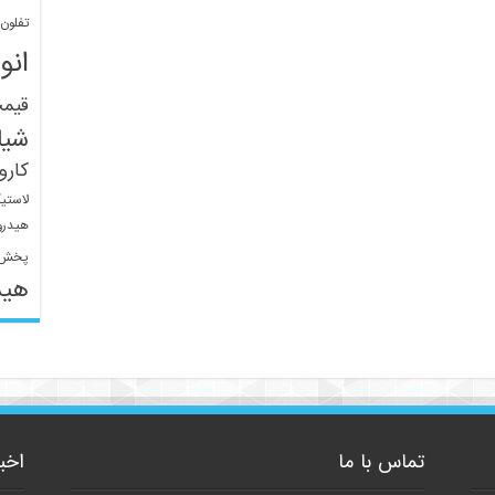
تفلون
انو
قیم
شیل
کار
لاستی
هیدرو
پخش 
هید
تماس با ما
اخب