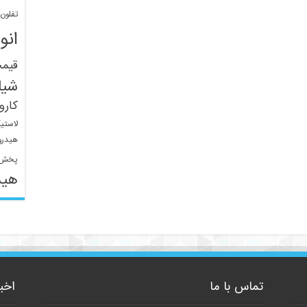
تفلون
انو
قیم
شیل
کار
لاستی
هیدرو
پخش 
هید
تماس با ما
اخب