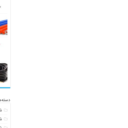
دسته‌ه
ش
ش
ش