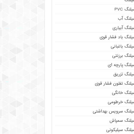
لنگ PVC
یلنگ آب
لنگ آبیاری
یلنگ باد فشار قوی
لنگ باغبانی
یلنگ برزنتی
لنگ پارچه‌ ای
یلنگ تزریق
یلنگ تفلون فشار قوی
یلنگ خانگی
یلنگ خرطومی
یلنگ سرویس بهداشتی
یلنگ سمپاش
یلنگ سیلیکونی