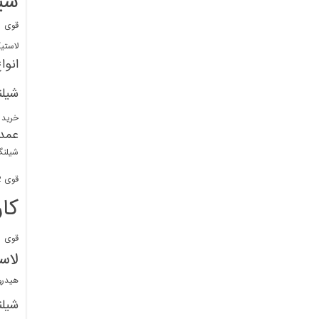
شی
قوی
ا
لاستی
انوا
شیل
خرید 
عمد
شیلنگ
قوی 1/2 BDM
کا
قوی
ش
لاس
هیدر
شیل