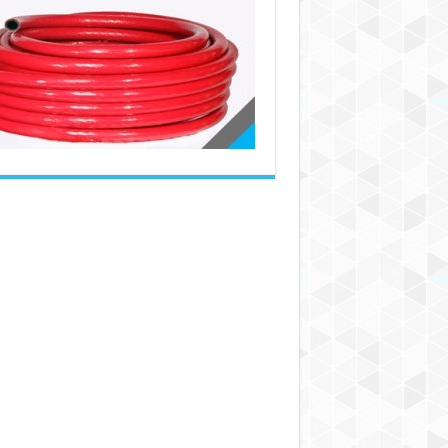
شیلنگ
آب
ارزان
در
سال
جدید