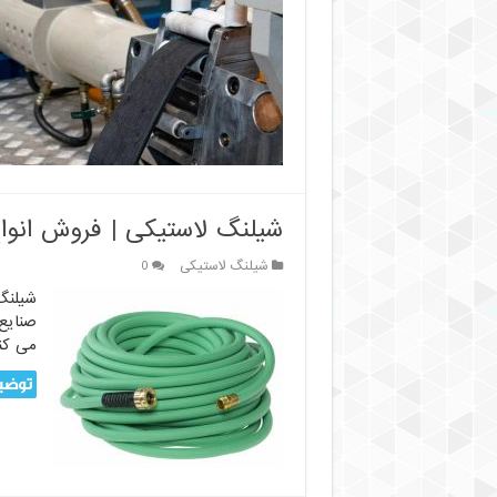
اکستروژن
شیلنگ
لاستیکی:
از
ترکیب
تا
تولید
محصول
نهایی
شیلنگ لاستیکی | فروش انوا
شیلنگ لاستیکی
0
شیلنگ
صنایع
می کن
توضیح