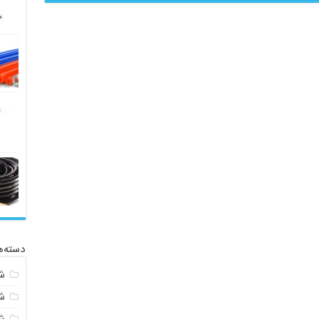
دسته‌ه
ش
ش
ش