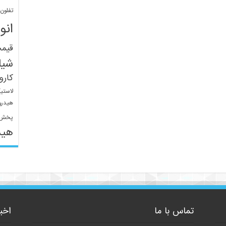
تفلون
انو
قیم
شیل
کار
لاستی
هیدرو
پخش 
هید
تماس با ما
اخب