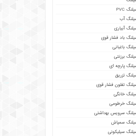
لنگ PVC
یلنگ آب
لنگ آبیاری
یلنگ باد فشار قوی
لنگ باغبانی
یلنگ برزنتی
لنگ پارچه‌ ای
یلنگ تزریق
یلنگ تفلون فشار قوی
یلنگ خانگی
یلنگ خرطومی
یلنگ سرویس بهداشتی
یلنگ سمپاش
یلنگ سیلیکونی