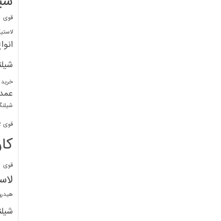
شی
قوی
ا
لاستی
انوا
شیل
خرید 
عمد
شیلنگ
قوی 1/2 BDM
کا
قوی
ش
لاس
هیدر
شیل