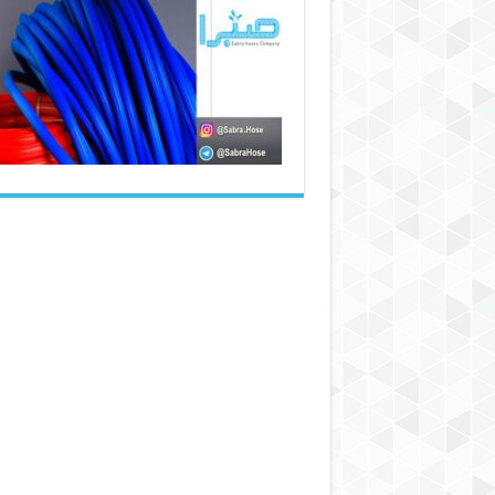
فروش
شیلنگ
آب
+
ارسال
به
سراسر
ایران