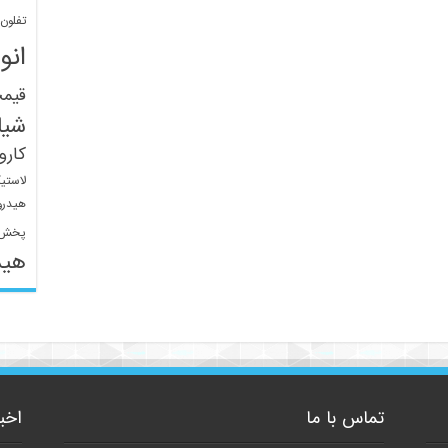
تفلون
انو
قیم
شیل
کار
لاستی
هیدرو
پخش 
هید
تماس با ما
اخب