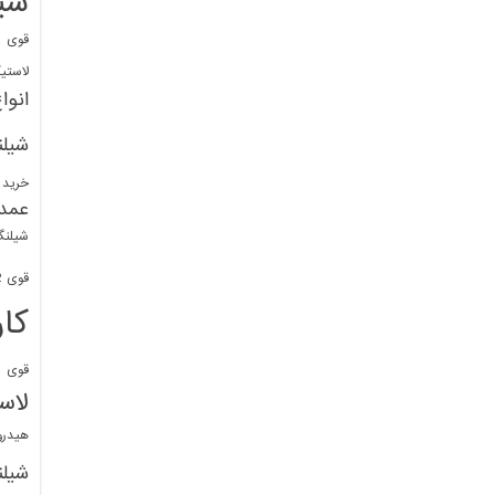
شی
قوی
ا
لاستی
انوا
شیل
خرید 
عمد
شیلنگ
قوی 1/2 BDM
کا
قوی
ش
لاس
هیدر
شیل