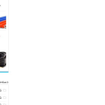
دسته‌ه
ش
ش
ش