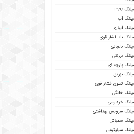
لنگ PVC
یلنگ آب
لنگ آبیاری
یلنگ باد فشار قوی
لنگ باغبانی
یلنگ برزنتی
لنگ پارچه‌ ای
یلنگ تزریق
یلنگ تفلون فشار قوی
یلنگ خانگی
یلنگ خرطومی
یلنگ سرویس بهداشتی
یلنگ سمپاش
یلنگ سیلیکونی