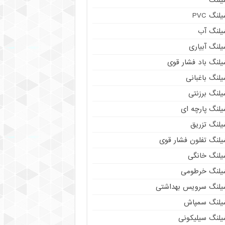
لنگ PVC
یلنگ آب
لنگ آبیاری
یلنگ باد فشار قوی
لنگ باغبانی
یلنگ برزنتی
لنگ پارچه‌ ای
یلنگ تزریق
یلنگ تفلون فشار قوی
یلنگ خانگی
یلنگ خرطومی
یلنگ سرویس بهداشتی
یلنگ سمپاش
یلنگ سیلیکونی