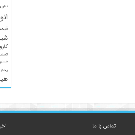
تفلون
انو
قیم
شیل
کار
لاستی
هیدرو
پخش 
هید
تماس با ما
اخب