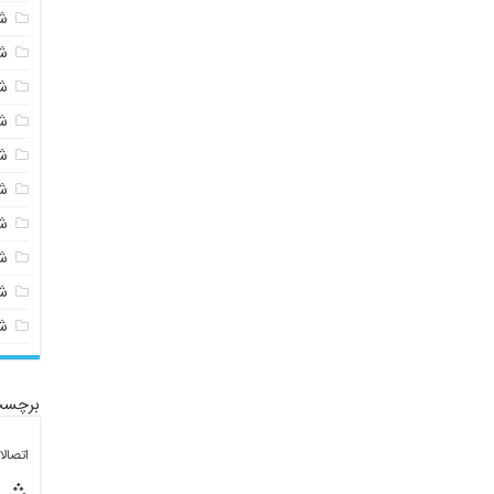
ش
ش
ش
ش
ش
ش
ش
ش
ش
ش
برچسب
اتصال