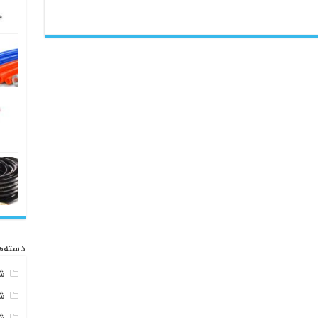
دسته‌ه
ش
ش
ش