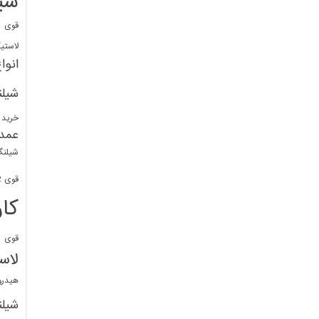
شی
قوی
ا
لاستی
انوا
شیل
خرید 
عمد
شیلنگ
قوی 1/2 BDM
کا
قوی
ش
لاس
هیدر
شیل