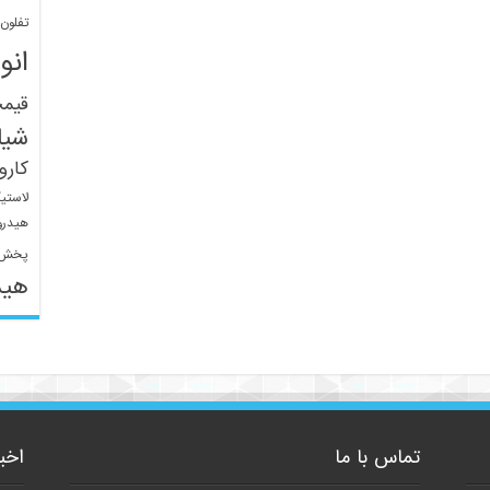
تفلون
انو
قیم
شیل
کار
لاستی
هیدرو
پخش 
هید
تماس با ما
اخب