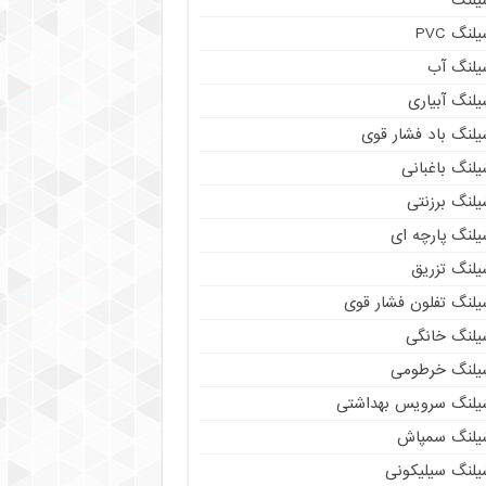
لنگ PVC
یلنگ آب
لنگ آبیاری
یلنگ باد فشار قوی
لنگ باغبانی
یلنگ برزنتی
لنگ پارچه‌ ای
یلنگ تزریق
یلنگ تفلون فشار قوی
یلنگ خانگی
یلنگ خرطومی
یلنگ سرویس بهداشتی
یلنگ سمپاش
یلنگ سیلیکونی