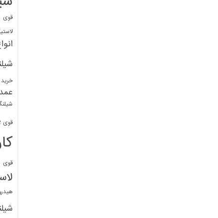
شی
قوی
ا
لاستی
انوا
شیل
خرید 
عمد
شیلنگ
قوی 1/2 BDM
کا
قوی
ش
لاس
هیدر
شیل