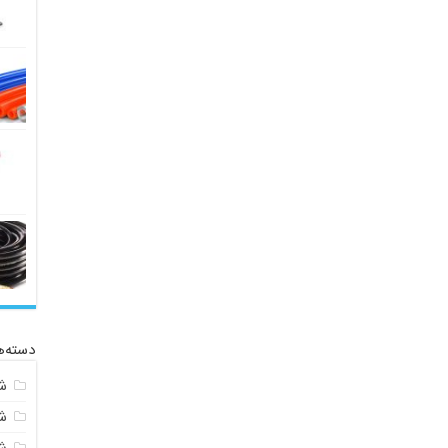
دسته‌ه
ش
ش
ش