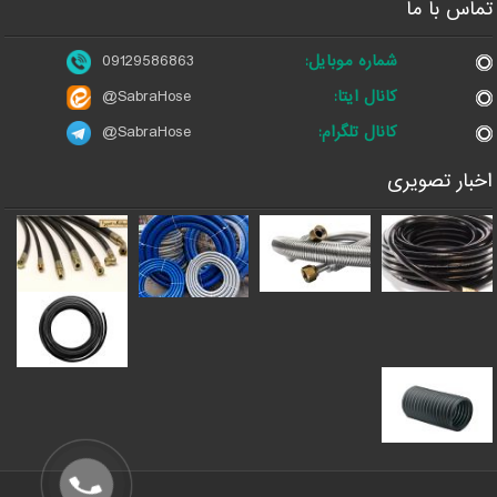
تماس با ما
شماره موبایل:
09129586863
کانال ایتا:
@SabraHose
کانال تلگرام:
@SabraHose
اخبار تصویری