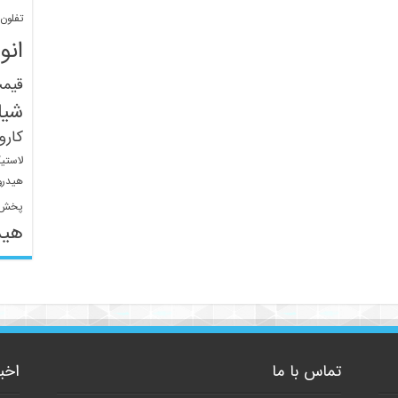
تفلون
انو
قیم
شیل
کار
لاستی
هیدرو
پخش 
هید
تماس با ما
اخب