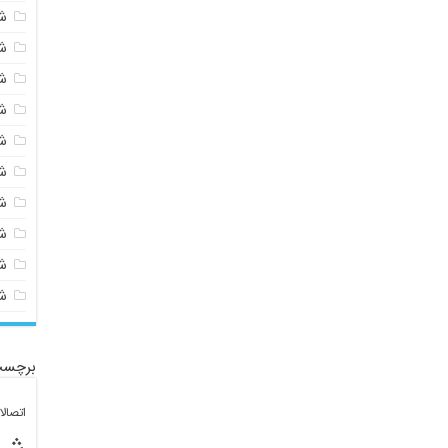
ش
ش
ش
ش
ش
ش
ش
ش
ش
ش
برچسب
اتصال