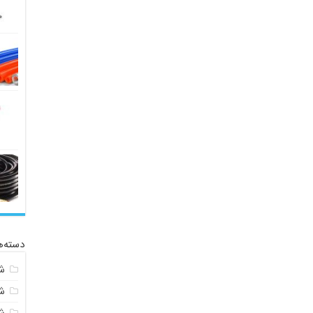
دسته‌ه
ش
ش
ش