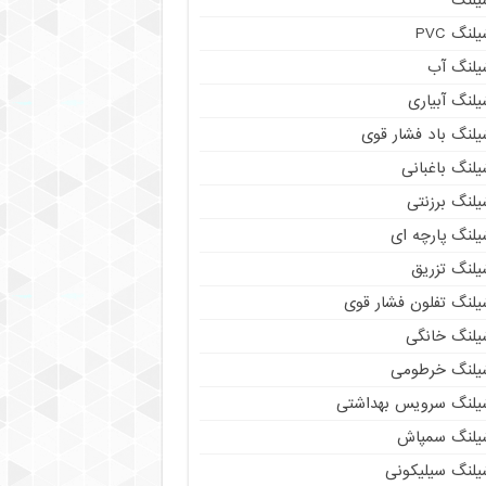
لنگ PVC
یلنگ آب
لنگ آبیاری
یلنگ باد فشار قوی
لنگ باغبانی
یلنگ برزنتی
لنگ پارچه‌ ای
یلنگ تزریق
یلنگ تفلون فشار قوی
یلنگ خانگی
یلنگ خرطومی
یلنگ سرویس بهداشتی
یلنگ سمپاش
یلنگ سیلیکونی