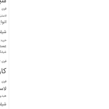
شی
قوی
ا
لاستی
انوا
شیل
خرید 
عمد
شیلنگ
قوی 1/2 BDM
کا
قوی
ش
لاس
هیدر
شیل