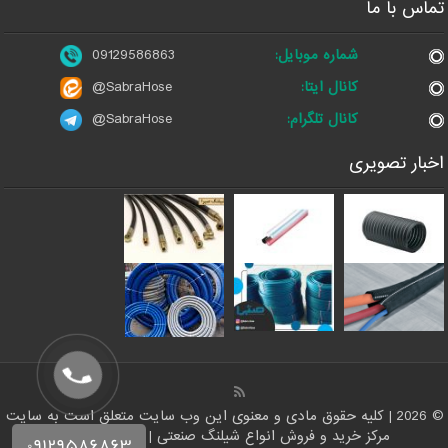
تماس با ما
شماره موبایل:
09129586863
کانال ایتا:
@SabraHose
کانال تلگرام:
@SabraHose
اخبار تصویری
© 2026 | کلیه حقوق مادی و معنوی این وب سایت متعلق است به سایت
مرکز خرید و فروش انواع شیلنگ صنعتی | فروشگاه شلنگ