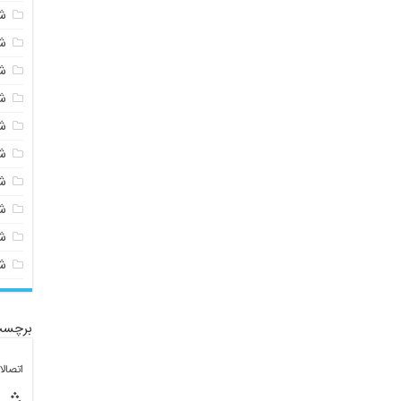
ش
ش
ش
ش
ش
ش
ش
ش
ش
ش
برچسب
اتصال