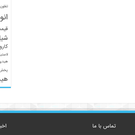
تفلون
انو
قیم
شیل
کار
لاستی
هیدرو
پخش 
هید
تماس با ما
اخب