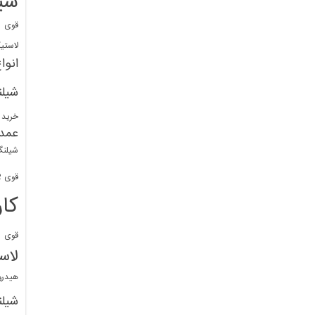
شی
قوی
ا
لاستی
انوا
شیل
خرید 
عمد
شیلنگ
قوی 1/2 BDM
کا
قوی
ش
لاس
هیدر
شیل