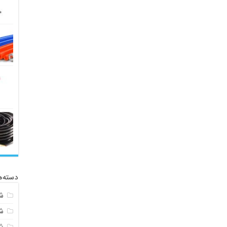
دسته‌ه
ش
ش
ش