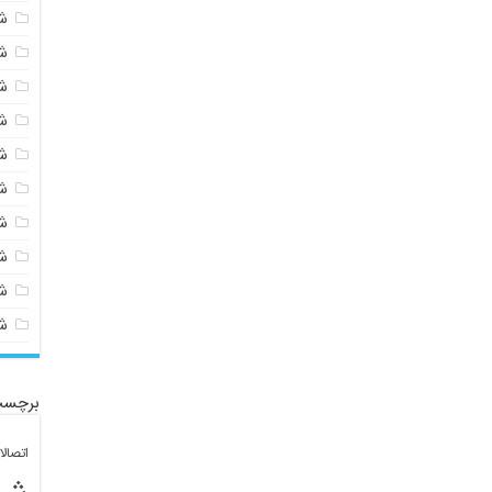
ش
ش
ش
ش
ش
ش
ش
ش
ش
ش
برچسب
اتصال