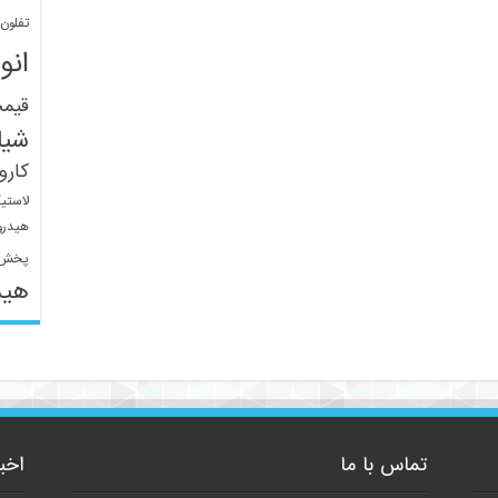
تفلون
انو
قیم
شیل
کار
لاستی
هیدرو
پخش 
هید
تماس با ما
اخب