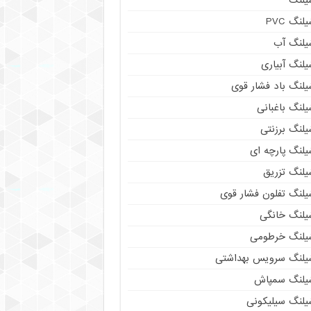
لنگ PVC
یلنگ آب
لنگ آبیاری
یلنگ باد فشار قوی
لنگ باغبانی
یلنگ برزنتی
لنگ پارچه‌ ای
یلنگ تزریق
یلنگ تفلون فشار قوی
یلنگ خانگی
یلنگ خرطومی
یلنگ سرویس بهداشتی
یلنگ سمپاش
یلنگ سیلیکونی