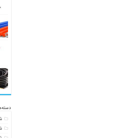
دسته‌ه
ش
ش
ش