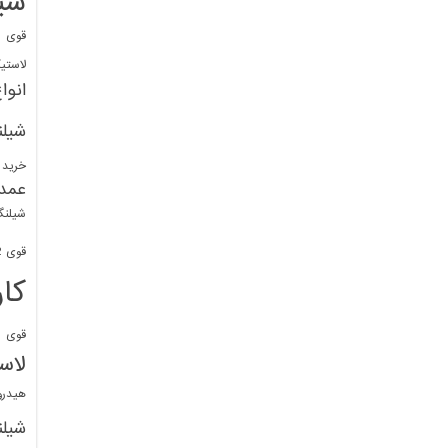
شی
قوی
ا
لاستی
انوا
شیل
خرید 
عمد
شیلنگ
قوی 1/2 BDM
کا
قوی
ش
لاس
هیدر
شیل