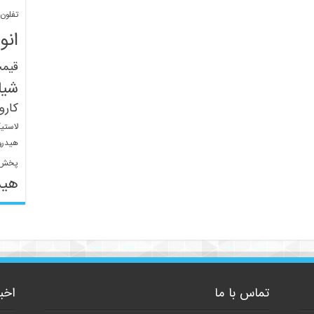
تفلون
انو
قیم
شیل
کار
لاستی
هیدرو
پخش 
هید
تماس با ما
اخب