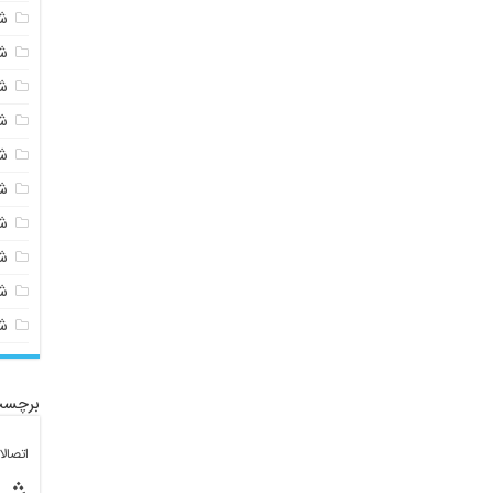
ش
ش
ش
ش
ش
ش
ش
ش
ش
ش
برچسب
اتصال