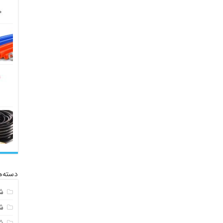
دسته‌ه
ش
ش
ش