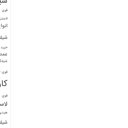
شی
قوی
ا
لاستی
انوا
شیل
خرید 
عمد
شیلنگ
قوی 1/2 BDM
کا
قوی
ش
لاس
هیدر
شیل