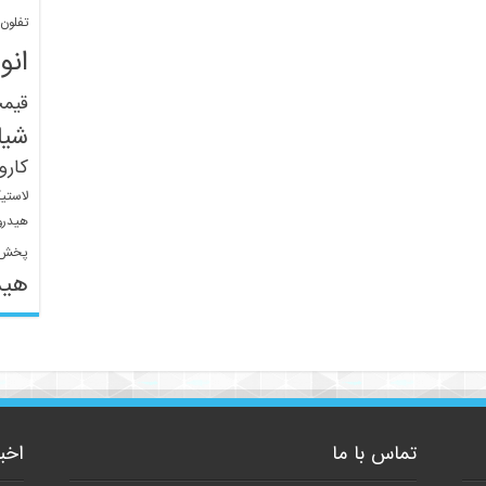
تفلون
انو
قیم
شیل
کار
لاستی
هیدرو
پخش 
هید
تماس با ما
اخب