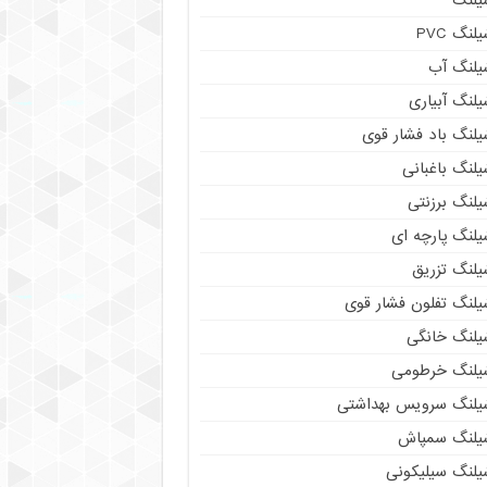
لنگ PVC
یلنگ آب
لنگ آبیاری
یلنگ باد فشار قوی
لنگ باغبانی
یلنگ برزنتی
لنگ پارچه‌ ای
یلنگ تزریق
یلنگ تفلون فشار قوی
یلنگ خانگی
یلنگ خرطومی
یلنگ سرویس بهداشتی
یلنگ سمپاش
یلنگ سیلیکونی