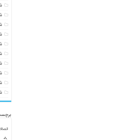
ش
ش
ش
ش
ش
ش
ش
ش
ش
ش
برچسب
اتصال