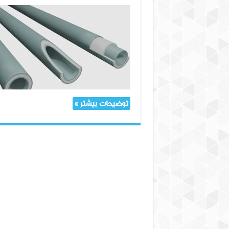
انتخاب
بین
شیلنگ‌های
تک
لایه
و
دو
لایه:
کدام
یک
برای
توضیحات بیشتر »
شما
مناسب
است؟