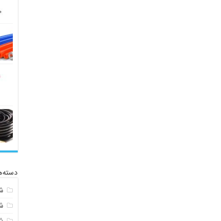
دسته‌ه
ش
ش
ش