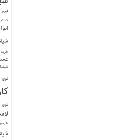
شی
قوی
ا
لاستی
انوا
شیل
خرید 
عمد
شیلنگ
قوی 1/2 BDM
کا
قوی
ش
لاس
هیدر
شیل