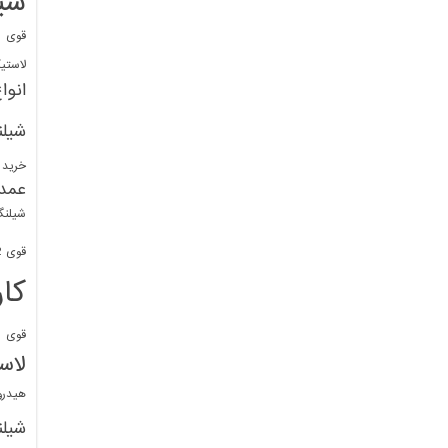
شی
قوی
ا
لاستی
انوا
شیل
خرید 
عمد
شیلنگ
قوی 1/2 BDM
کا
قوی
ش
لاس
هیدر
شیل