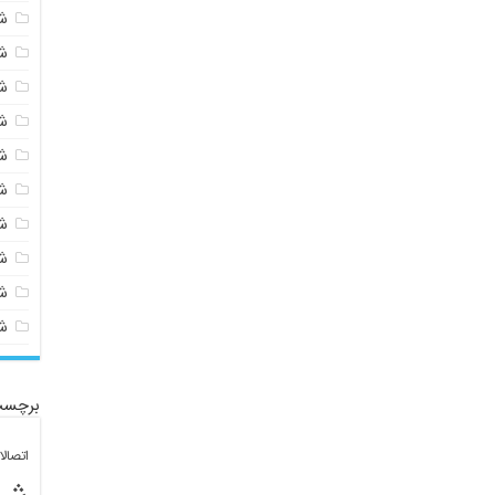
ش
ش
ش
ش
ش
ش
ش
ش
ش
ش
برچسب
اتصال