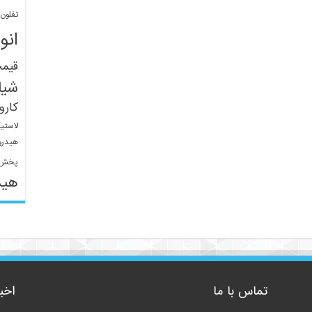
تفلون
انو
قیم
شیل
کار
لاستی
هیدرو
پخش 
هید
تماس با ما
اخب