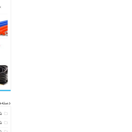
دسته‌ه
ش
ش
ش