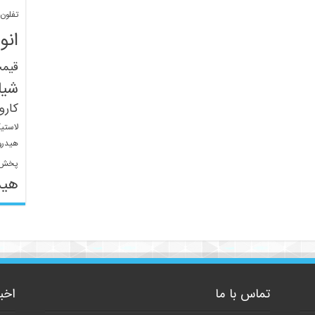
تفلون
انو
قیم
شیل
کار
لاستی
هیدرو
پخش 
هید
تماس با ما
اخب