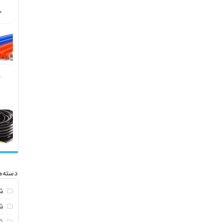
دسته‌ه
ش
ش
ش