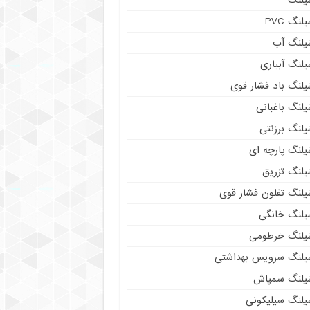
لنگ PVC
یلنگ آب
لنگ آبیاری
یلنگ باد فشار قوی
لنگ باغبانی
یلنگ برزنتی
لنگ پارچه‌ ای
یلنگ تزریق
یلنگ تفلون فشار قوی
یلنگ خانگی
یلنگ خرطومی
یلنگ سرویس بهداشتی
یلنگ سمپاش
یلنگ سیلیکونی