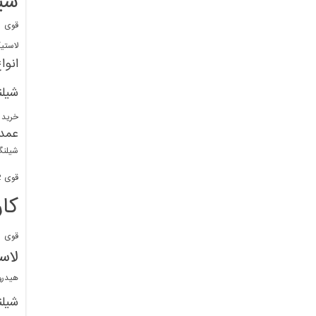
شی
قوی
ا
لاستی
انوا
شیل
خرید 
عمد
شیلنگ
قوی 1/2 BDM
کا
قوی
ش
لاس
هیدر
شیل