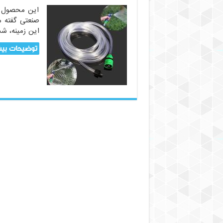
این محصول ص
صنعتی گفته می
این زمینه، ش
توضیحات بیش