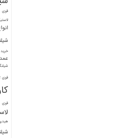
شی
قوی
ا
لاستی
انوا
شیل
خرید 
عمد
شیلنگ
قوی 1/2 BDM
کا
قوی
ش
لاس
هیدر
شیل