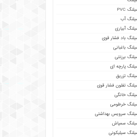
لنگ PVC
یلنگ آب
لنگ آبیاری
یلنگ باد فشار قوی
لنگ باغبانی
یلنگ برزنتی
لنگ پارچه‌ ای
یلنگ تزریق
یلنگ تفلون فشار قوی
یلنگ خانگی
یلنگ خرطومی
یلنگ سرویس بهداشتی
یلنگ سمپاش
یلنگ سیلیکونی