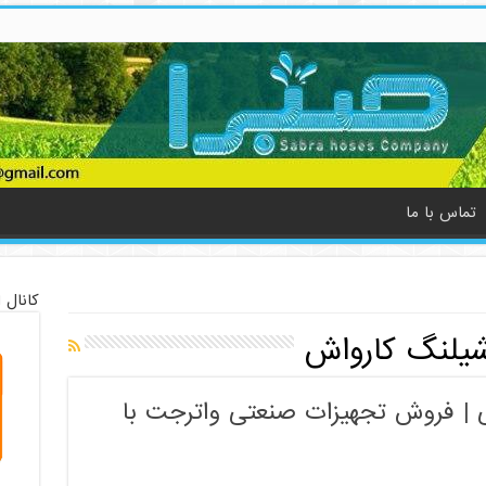
تماس با ما
کانال 
یلنگ کارواش
| فروش تجهیزات صنعتی واترجت با