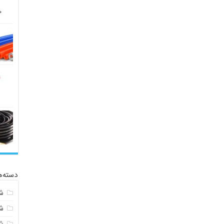
دسته‌ه
ش
ش
ش