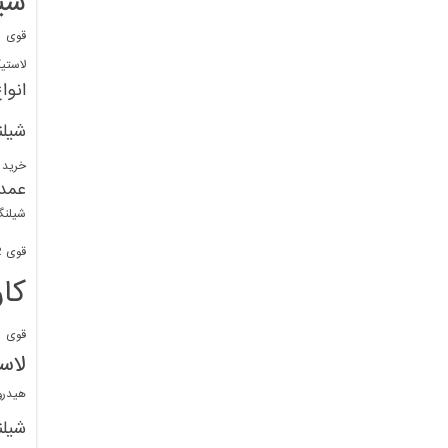
شی
قوی
ا
لاستی
انوا
شیل
خرید 
عمد
شیلنگ
قوی 1/2 BDM
کا
قوی
ش
لاس
هیدر
شیل