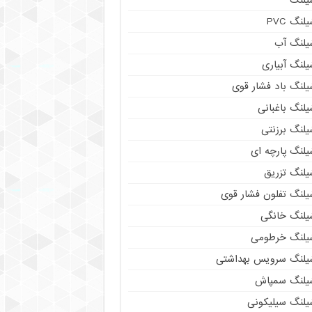
لنگ PVC
یلنگ آب
لنگ آبیاری
یلنگ باد فشار قوی
لنگ باغبانی
یلنگ برزنتی
لنگ پارچه‌ ای
یلنگ تزریق
یلنگ تفلون فشار قوی
یلنگ خانگی
یلنگ خرطومی
یلنگ سرویس بهداشتی
یلنگ سمپاش
یلنگ سیلیکونی