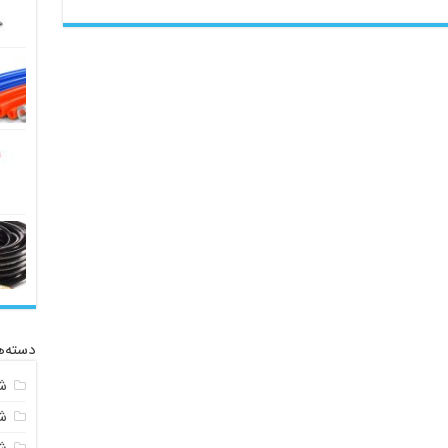
دسته‌ه
ش
ش
ش