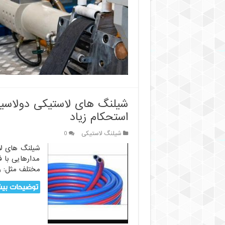
اکستروژن
شیلنگ
لاستیکی:
از
ترکیب
تا
تولید
محصول
نهایی
شیلنگ های لاستیکی دولاسی
استحکام زیاد
شیلنگ لاستیکی
0
شیلنگ های لا
مدارهایی با ف
مختلف مثل: ر
توضیحات بیش