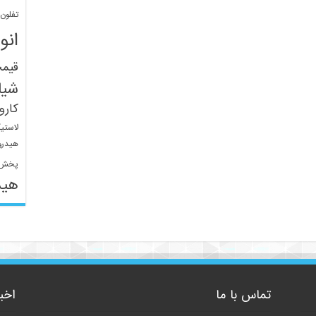
تفلون
انو
قیم
شیل
کار
لاستی
هیدرو
پخش 
هید
تماس با ما
اخب