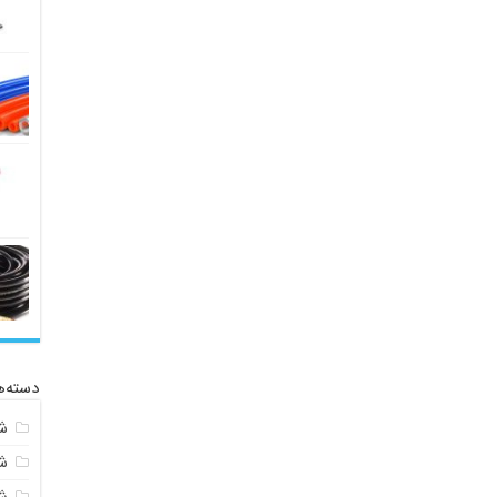
دسته‌ه
ش
ش
ش