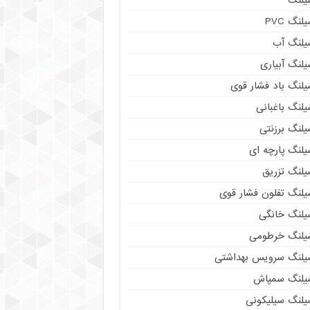
لنگ PVC
یلنگ آب
لنگ آبیاری
یلنگ باد فشار قوی
لنگ باغبانی
یلنگ برزنتی
لنگ پارچه‌ ای
یلنگ تزریق
یلنگ تفلون فشار قوی
یلنگ خانگی
یلنگ خرطومی
یلنگ سرویس بهداشتی
یلنگ سمپاش
یلنگ سیلیکونی