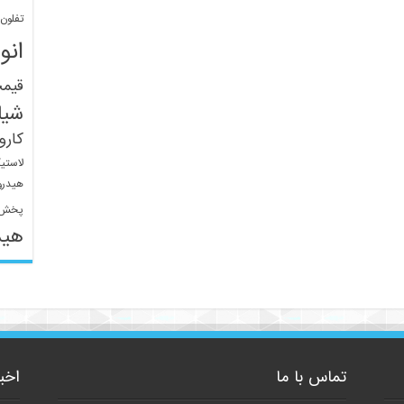
تفلون
انو
قیم
شیل
کار
لاستی
هیدرو
پخش 
هید
تماس با ما
اخب