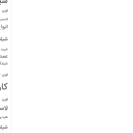
شی
قوی
ا
لاستی
انوا
شیل
خرید 
عمد
شیلنگ
قوی 1/2 BDM
کا
قوی
ش
لاس
هیدر
شیل