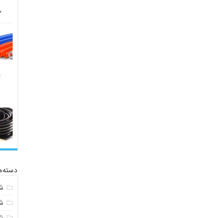
دسته‌ه
ش
ش
ش