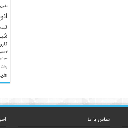
تفلون
انو
قیم
شیل
کار
لاستی
هیدرو
پخش 
هید
تماس با ما
اخب