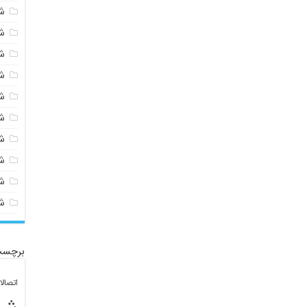
ش
ش
ش
ش
ش
ش
ش
ش
ش
ش
برچسب
اتصال