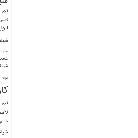
شی
قوی
ا
لاستی
انوا
شیل
خرید 
عمد
شیلنگ
قوی 1/2 BDM
کا
قوی
ش
لاس
هیدر
شیل