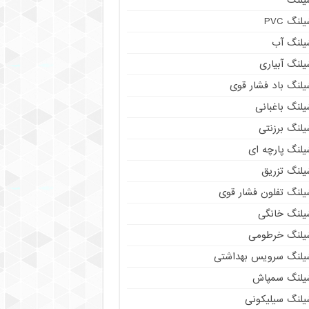
لنگ PVC
یلنگ آب
لنگ آبیاری
یلنگ باد فشار قوی
لنگ باغبانی
یلنگ برزنتی
لنگ پارچه‌ ای
یلنگ تزریق
یلنگ تفلون فشار قوی
یلنگ خانگی
یلنگ خرطومی
یلنگ سرویس بهداشتی
یلنگ سمپاش
یلنگ سیلیکونی