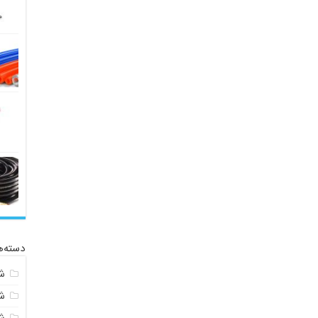
دسته‌ه
ش
ش
ش