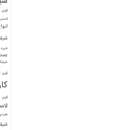
شی
قوی
ا
لاستی
انوا
شیل
خرید 
عمد
شیلنگ
قوی 1/2 BDM
کا
قوی
ش
لاس
هیدر
شیل