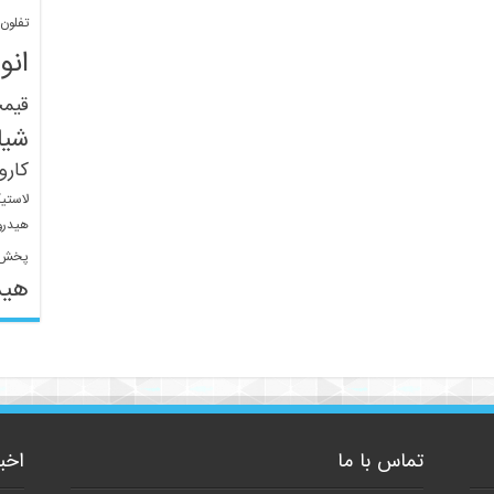
تفلون
انو
قیم
شیل
کار
لاستی
هیدرو
پخش 
هید
تماس با ما
اخب