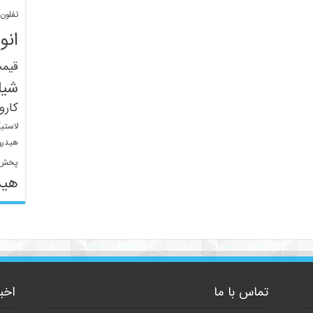
تفلون
انو
قیم
شیل
کار
لاستی
هیدرو
پخش 
هید
تماس با ما
اخب