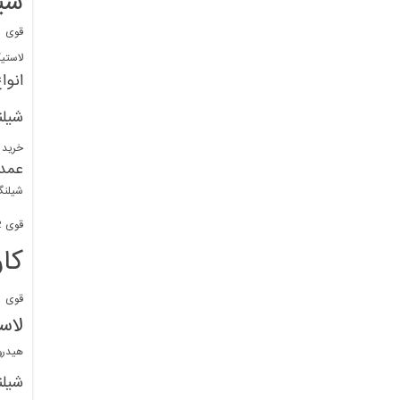
شی
قوی
ا
لاستی
انوا
شیل
خرید 
عمد
شیلنگ
قوی 1/2 BDM
کا
قوی
ش
لاس
هیدر
شیل