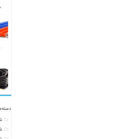
دسته‌ه
ش
ش
ش