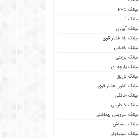
لنگ PVC
یلنگ آب
لنگ آبیاری
یلنگ باد فشار قوی
لنگ باغبانی
یلنگ برزنتی
لنگ پارچه‌ ای
یلنگ تزریق
یلنگ تفلون فشار قوی
یلنگ خانگی
یلنگ خرطومی
یلنگ سرویس بهداشتی
یلنگ سمپاش
یلنگ سیلیکونی