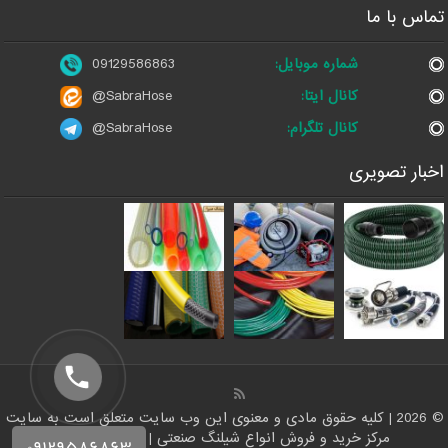
تماس با ما
شماره موبایل:
09129586863
کانال ایتا:
@SabraHose
کانال تلگرام:
@SabraHose
اخبار تصویری
© 2026 | کلیه حقوق مادی و معنوی این وب سایت متعلق است به سایت
مرکز خرید و فروش انواع شیلنگ صنعتی | فروشگاه شلنگ