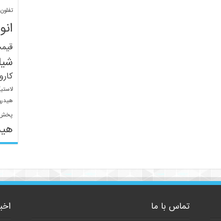
تفلون
انو
قیم
شیل
کار
لاستی
هیدرو
پخش 
هید
تماس با ما
اخب