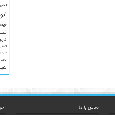
تفلون
انو
قیم
شیل
کار
لاستی
هیدرو
پخش 
هید
تماس با ما
اخب