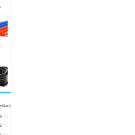
دسته‌ه
ش
ش
ش