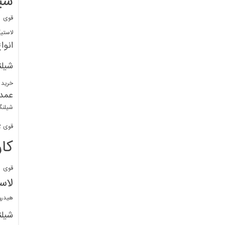
شی
قوی
ا
لاستی
انوا
شیل
خرید 
عمد
شیلنگ
قوی 1/2 BDM
کا
قوی
ش
لاس
هیدر
شیل