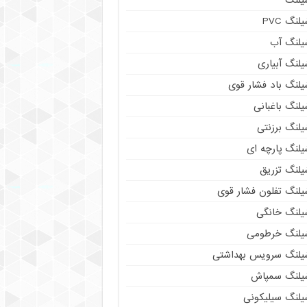
لنگ PVC
یلنگ آب
لنگ آبیاری
یلنگ باد فشار قوی
لنگ باغبانی
یلنگ برزنتی
لنگ پارچه‌ ای
یلنگ تزریق
یلنگ تفلون فشار قوی
یلنگ خانگی
یلنگ خرطومی
یلنگ سرویس بهداشتی
یلنگ سمپاش
یلنگ سیلیکونی